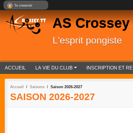
Panneau de gestion des cookies
Se connecter
AS Crossey
L'esprit pongiste
ACCUEIL
LA VIE DU CLUB
INSCRIPTION ET 
Accueil
Saisons
Saison 2026-2027
SAISON 2026-2027