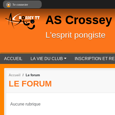
Panneau de gestion des cookies
Se connecter
AS Crossey
L'esprit pongiste
ACCUEIL
LA VIE DU CLUB
INSCRIPTION ET 
Accueil
Le forum
LE FORUM
Aucune rubrique