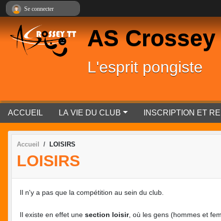
Panneau de gestion des cookies
Se connecter
AS Crossey
L'esprit pongiste
ACCUEIL
LA VIE DU CLUB
INSCRIPTION ET 
Accueil
LOISIRS
LOISIRS
Il n'y a pas que la compétition au sein du club.
Il existe en effet une
section loisir
, où les gens (hommes et fe