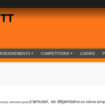
 TT
RENSEIGNEMENTS
COMPETITIONS
LOISIRS
P
s'amuser, se dépenser
et en même temps
mmes) viennent pour