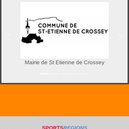
Précedent
Suiv
Mairie de St Etienne de Crossey
SPORTS
REGIONS