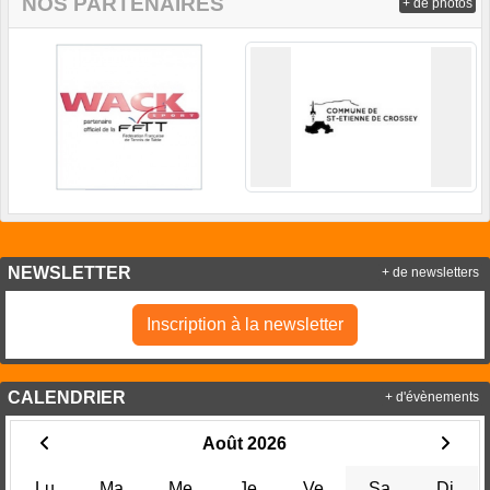
NOS PARTENAIRES
+ de photos
NEWSLETTER
+ de newsletters
Inscription à la newsletter
CALENDRIER
+ d'évènements
Août 2026
Lu
Ma
Me
Je
Ve
Sa
Di